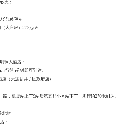
元/天；
张前路68号
大床房）270元/天
航明珠大酒店：
步行约5分钟即可到达。
酒店（大连甘井子区政府店）
1加车）路，机场站上车9站后第五郡小区站下车，步行约270米到达。
连北站：
酒店：