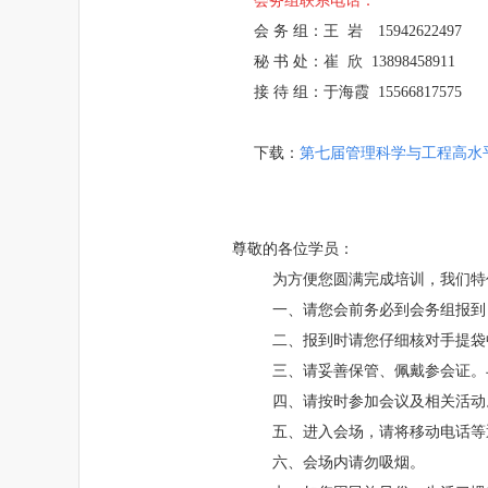
会务组联系电话：
会 务 组：王 岩 15942622497
秘 书 处：崔 欣 13898458911
接 待 组：于海霞 15566817575
下载：
第七届管理科学与工程高水
尊敬的各位学员：
为方便您圆满完成培训，我们特
一、请您会前务必到会务组报到
二、报到时请您仔细核对手提袋
三、请妥善保管、佩戴参会证。
四、请按时参加会议及相关活动
五、进入会场，请将移动电话等
六、会场内请勿吸烟。