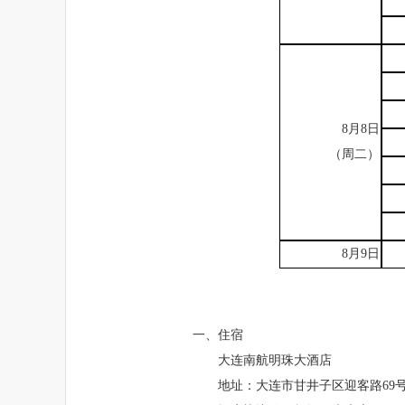
8
月
8
日
（周二）
8
月
9
日
一、住宿
大连南航明珠大酒店
地址：大连市甘井子区迎客路69