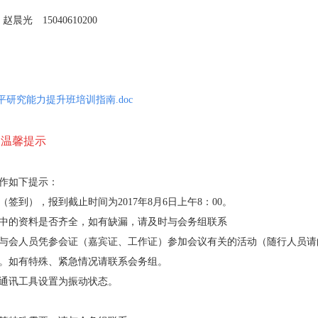
赵晨光 15040610200
平研究能力提升班培训指南
.doc
温馨提示
作如下提示：
（签到），报到截止时间为
2017
年
8
月
6
日上午
8
：
00
。
中的资料是否齐全，如有缺漏，请及时与会务组联系
与会人员凭参会证（嘉宾证、工作证）参加会议有关的活动（随行人员请
。如有特殊、紧急情况请联系会务组。
通讯工具设置为振动状态。