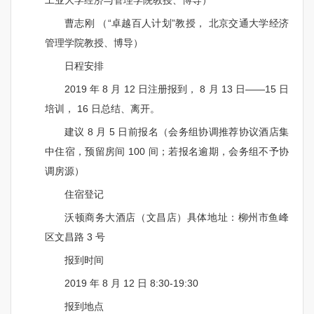
工业大学经济与管理学院教授、博导）
曹志刚
（“卓越百人计划”教授， 北京交通大学经济
管理学院教授、博导）
日程安排
2019
年
8
月
12
日注册报到，
8
月
13
日——
15
日
培训，
16
日总结、离开。
建议
8
月
5
日前报名（会务组协调推荐协议酒店集
中住宿，预留房间
100
间；若报名逾期，会务组不予协
调房源）
住宿登记
沃顿商务大酒店（文昌店）具体地址：柳州市鱼峰
区文昌路
3
号
报到时间
2019
年
8
月
12
日
8:30-19:30
报到地点