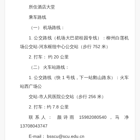
所住酒店大堂
乘车路线
（一） 机场路线：
1.
公交路线（机场大巴碧桂园专线）：柳州白莲机
场公交站
-
河东枢纽中心公交站（步行
752
米）
2.
打车： 约
20
公里
（二） 火车站路线：
1.
公交路线（快
1
号线，下一站鹅山路东）：火车
站西广场公
交站
-
市人民医院公交站（步行
256
米）
2.
打车：约
7.8
公里
联系人
： 颜诗雨
15982080540
，马 净
13708043747
E-mail
：
bsscu@scu.edu.cn