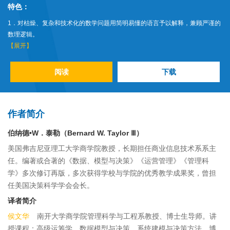
特色：
1．对枯燥、复杂和技术化的数学问题用简明易懂的语言予以解释，兼顾严谨的
数理逻辑。
2．突出建模分析框架和基础逻辑的讲授和训练，在某种程度上实现了艺术与科
【展开】
学的有机融合。
3．课后习题丰富，并配有网络题库，供自学者加强训练，及时检查对理论模型
阅读
下载
及其求解方法的掌握程度。
第12版把修订重点放在企业和组织的最新技术发展上，增加了商业分析（第1
章）、项目风险（第8章）以及数据挖掘（第14章）等内容。
作者简介
伯纳德•W．泰勒（Bernard W. Taylor Ⅲ）
美国弗吉尼亚理工大学商学院教授，长期担任商业信息技术系系主
任。编著或合著的《数据、模型与决策》《运营管理》《管理科
学》多次修订再版，多次获得学校与学院的优秀教学成果奖，曾担
任美国决策科学学会会长。
译者简介
侯文华
南开大学商学院管理科学与工程系教授、博士生导师。讲
授课程：高级运筹学、数据模型与决策、系统建模与决策方法、博